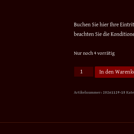
Buchen Sie hier Ihre Eintr
beachten Sie die Kondition
Nur noch 4 vorrätig
ZAUBER
In den Warenk
im
TURM
Artikelnummer:
20261129-15
Kate
am
29.
November
2026