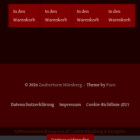
In den
In den
In den
In den
Warenkorb
Warenkorb
Warenkorb
Warenkorb
© 2026
Zauberturm Nürnberg
Theme by
Puro
Datenschutzerklärung
Impressum
Cookie-Richtlinie (EU)
Softwareentwicklung von at² GmbH Nürnberg & Kempten
Vertrag widerrufen