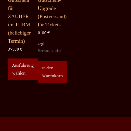
Gutschein
Gutschein-
für
Upgrade
ZAUBER
(Postversand)
im TURM
für Tickets
(beliebiger
0,00
€
Termin)
zzgl.
39,00
€
Versandkosten
Ausführung
In den
wählen
Warenkorb
Dieses
Produkt
weist
mehrere
Varianten
auf.